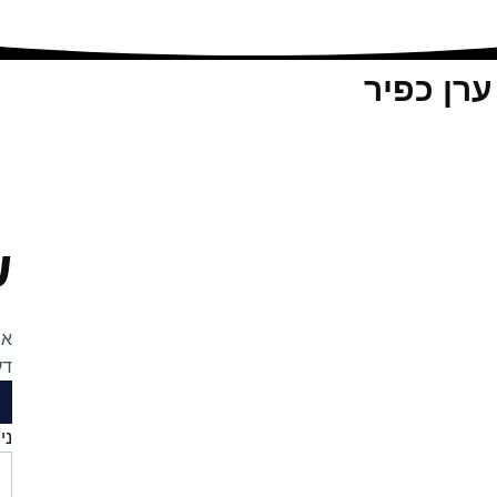
רן כפיר
ש
אנ
דע
ני